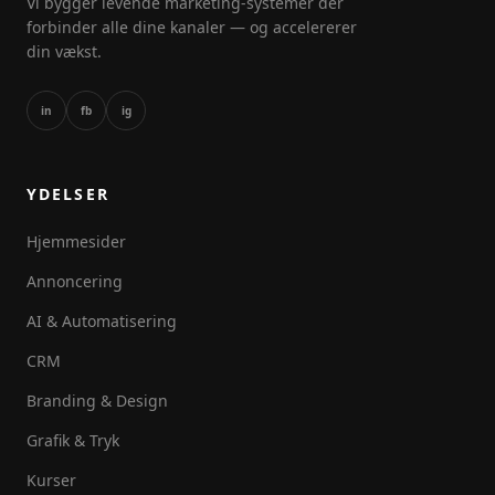
Vi bygger levende marketing-systemer der
forbinder alle dine kanaler — og accelererer
din vækst.
in
fb
ig
YDELSER
Hjemmesider
Annoncering
AI & Automatisering
CRM
Branding & Design
Grafik & Tryk
Kurser