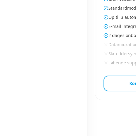
Standardmodu
Op til 3 auto
E-mail integr
2 dages onbo
Datamigratio
Skræddersye
Løbende sup
Ko