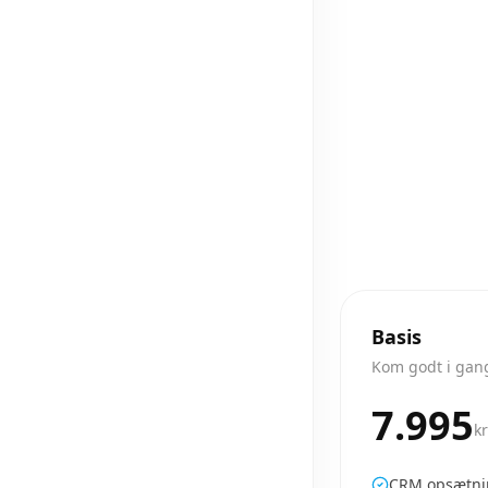
Basis
Kom godt i ga
7.995
k
CRM opsætning