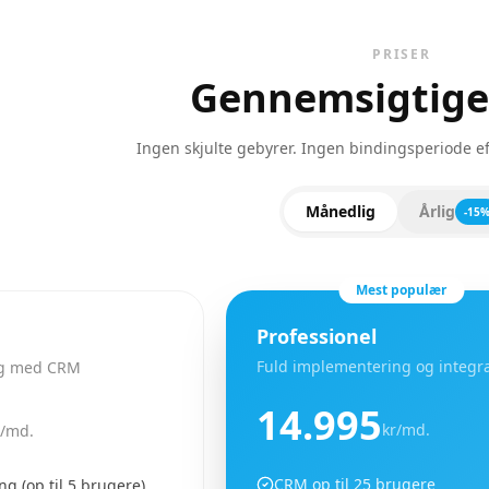
PRISER
Gennemsigtige 
Ingen skjulte gebyrer. Ingen bindingsperiode ef
Månedlig
Årlig
-15
Mest populær
Professionel
Fuld implementering og integr
ng med CRM
14.995
kr/md.
r/md.
CRM op til 25 brugere
 (op til 5 brugere)