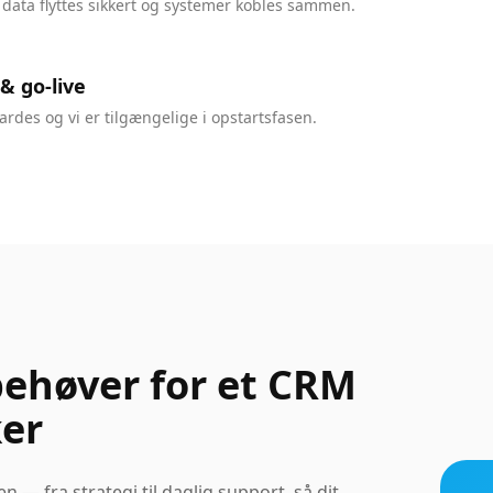
 data flyttes sikkert og systemer kobles sammen.
& go-live
rdes og vi er tilgængelige i opstartsfasen.
behøver for et CRM
ker
en — fra strategi til daglig support, så dit