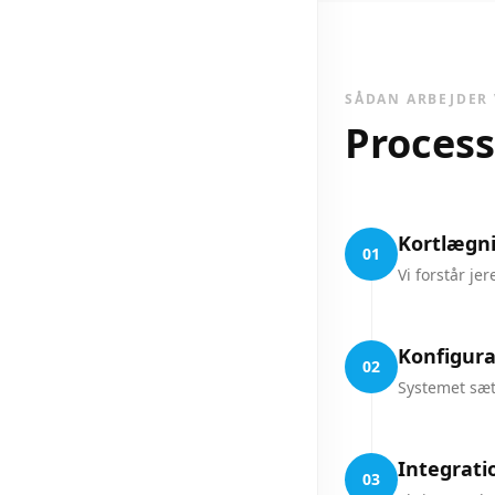
SÅDAN ARBEJDER 
Proces
Kortlægni
01
Vi forstår je
Konfigura
02
Systemet sæt
Integrati
03