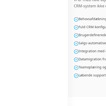
CRM-system ikke 
Behovsafdækning
Fuld CRM-konfigu
Brugerdefinerede
Salgs-automatise
Integration med 
Datamigration f
Teamoplæring og
Løbende support 