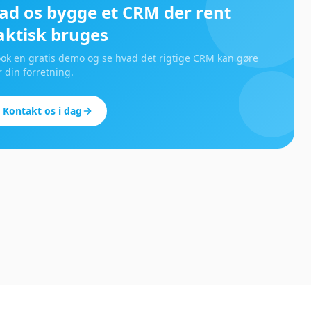
ad os bygge et CRM der rent
aktisk bruges
ok en gratis demo og se hvad det rigtige CRM kan gøre
r din forretning.
Kontakt os i dag