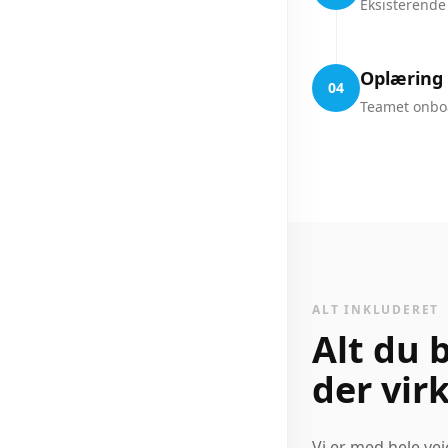
Eksisterende
Oplæring 
04
Teamet onboa
ALT INKLUDERET
Alt du 
der vir
Vi er med hele vej