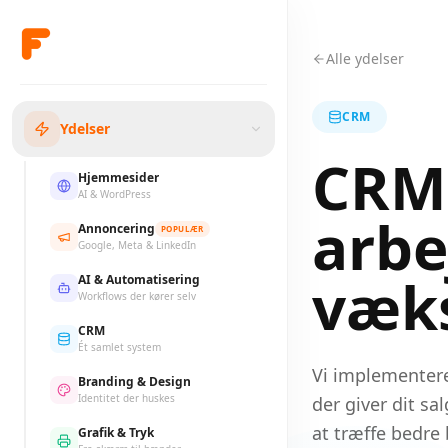
Alle ydelser
CRM
Ydelser
CRM
Hjemmesider
AI & WordPress
arbe
Annoncering
POPULÆR
Google, Meta & LinkedIn
væk
AI & Automatisering
Workflows der kører selv
CRM
Ét samlet system
Vi implementere
Branding & Design
Identitet der huskes
der giver dit sa
at træffe bedre 
Grafik & Tryk