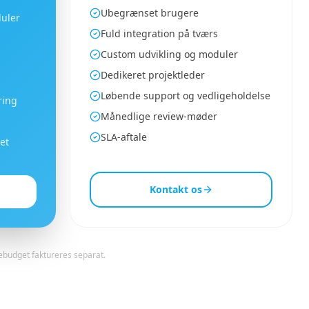
Ubegrænset brugere
uler
Fuld integration på tværs
Custom udvikling og moduler
Dedikeret projektleder
Løbende support og vedligeholdelse
ring
Månedlige review-møder
SLA-aftale
et
Kontakt os
ebudget faktureres separat.