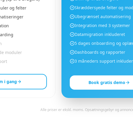
Skræddersyede felter og mod
ler og felter
Ubegrænset automatisering
matiseringer
Integration med 3 systemer
ation
Datamigration inkluderet
arding
5 dages onboarding og oplæ
n
Dashboards og rapporter
de moduler
3 måneders support inkluder
port
m i gang
Book gratis demo
Alle priser er ekskl. moms. Opsætningsgebyr og annonc