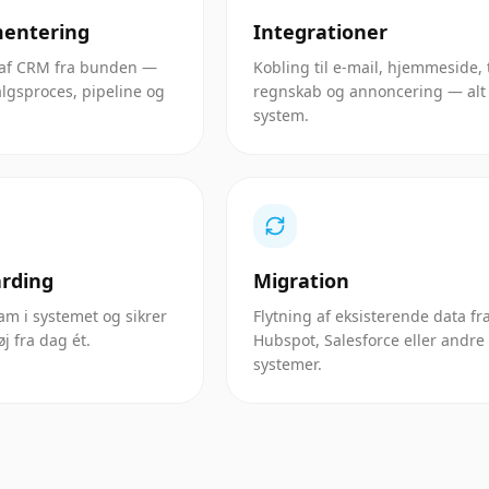
entering
Integrationer
 af CRM fra bunden —
Kobling til e-mail, hjemmeside, 
salgsproces, pipeline og
regnskab og annoncering — alt 
system.
rding
Migration
eam i systemet og sikrer
Flytning af eksisterende data fra
j fra dag ét.
Hubspot, Salesforce eller andr
systemer.