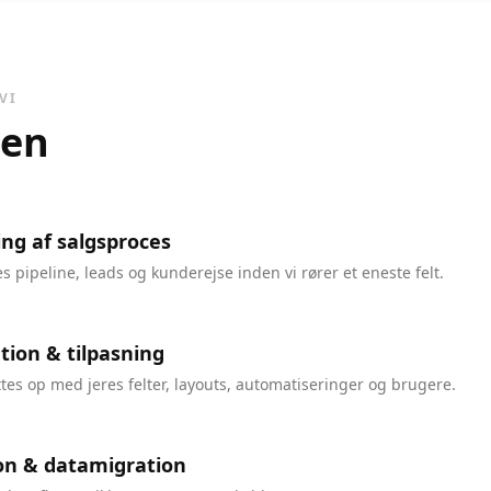
VI
sen
ng af salgsproces
res pipeline, leads og kunderejse inden vi rører et eneste felt.
tion & tilpasning
tes op med jeres felter, layouts, automatiseringer og brugere.
on & datamigration