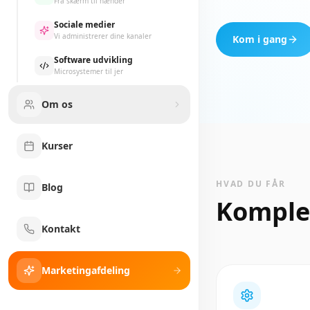
Fra skærm til hænder
Sociale medier
Vi administrerer dine kanaler
Kom i gang
Software udvikling
Microsystemer til jer
Om os
Kurser
HVAD DU FÅR
Blog
Komple
Kontakt
Marketingafdeling